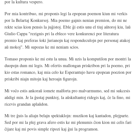
por la kultura vespero.
Por mia kontribuo, mi proponis legi la epopean poemon kiun mi verkis
por la Belartaj Konkursoj. Mia poemo gajnis nenian premion, do mi ne
rekte scias kion pensis la juĝistoj. Eble ĝi estis unu el tiuj aŭtoroj kiu, laŭ
Giulio Cappa "rezignis pri la ebleco vere konkurenci por literatura
premio kaj preferas ŝoki ĵurianojn kaj respondeculojn per personaj atakoj
aŭ mokoj". Mi supozas ke mi neniam scios.
Tomaso proponis ke mi estu la unua. Mi uzis la komputilon por montri la
duopojn dum mi legis. Mi ofertis mallongan priskribon pri la poemo, pri
kio estas romanco, kaj mia celo ke Esperantujo havu epopean poezion por
priskribi niajn mitojn kaj heroajn figurojn.
Mi voĉo estis ankoraŭ iomete malforta pro malvarmumo, sed mi sukcesis
aŭdigi min. Je la ĝustaj punktoj, la aŭskultantoj ridegis kaj, ĉe la fino, mi
ricevis grandan aplaŭdon.
Mi tre ĝuis la aliajn belajn spektaklojn: muzikon kaj kantadon, plejparte.
Sed por mi la plej grava afero estis ke mi plenumis ĉion kion mi celis fari
ĉijare kaj mi povis simple ripozi kaj ĝui la programon.