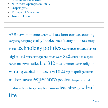
With More Apologies to Emily
unapologetic
Collapse of Academia
Issues of Class
linux
beer
ARE
network
internet
comcast
cooking
schools
emily
books
stx
faculty
book
blog
kongresoj
scripting
Darcy
politics
technology
science
education
sakura
sad
higher ed
house
floriography
osidc
weeb
education mapoli
biol312
haiku
ntt
measurement
religion
coffee
travel
acnh
mta
writing
capitalism
town
mapoli
rpi
php
gnu/linux
esperanto
maker
poetry
umass
drupal
social
leaf
teaching
media
bcrc
union
amherst
funny
busy
python
life
More