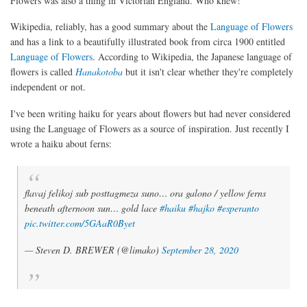
Flowers was also a thing in Victorian England. Who knew!
Wikipedia, reliably, has a good summary about the
Language of Flowers
and has a link to a beautifully illustrated book from circa 1900 entitled
Language of Flowers
. According to Wikipedia, the Japanese language of
flowers is called
Hanakotoba
but it isn't clear whether they're completely
independent or not.
I've been writing haiku for years about flowers but had never considered
using the Language of Flowers as a source of inspiration. Just recently I
wrote a haiku about ferns:
flavaj felikoj sub posttagmeza suno… ora galono / yellow ferns
beneath afternoon sun… gold lace
#haiku
#hajko
#esperanto
pic.twitter.com/5GAaR0Byet
— Steven D. BREWER (@limako)
September 28, 2020