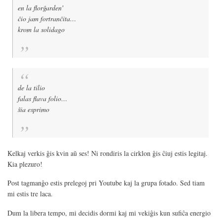
en la florĝarden'
ĉio jam fortranĉita…
krom la solidago
de la tilio
falas flava folio…
ŝia esprimo
Kelkaj verkis ĝis kvin aŭ ses! Ni rondiris la cirklon ĝis ĉiuj estis legitaj.
Kia plezuro!
Post tagmanĝo estis prelegoj pri Youtube kaj la grupa fotado. Sed tiam
mi estis tre laca.
Dum la libera tempo, mi decidis dormi kaj mi vekiĝis kun sufiĉa energio