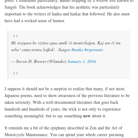
poets. I remember particularly, Bashō stopping by a willow tree known to
Saigyō. The book acknowledges that his aesthetic was particularly
important to the writers of haiku and haikai that followed. He also must
have had a wicked sense of humor.
Mi rezignas ke vizitos ajna amik' ĉi montvilaĝon. Kaj sen ĉi tiu
solec' estus terura loĝlok'. -Saigyo
#tanka
#esperanto
— Steven D. Brewer (@limako)
January 1, 2016
I suppose it should not be a surprise to realize that many, if not most,
Japanese poems, need to show awareness of the previous literature to be
taken seriously. With a well-documented literature that goes back
hundreds and hundreds of years, the trick is not only to experience
new
something meaningful, but to say something
about it.
It reminds me a bit of the epiphany described in Zen and the Art of
Motorcycle Maintenance. You can spend your whole career pursuing