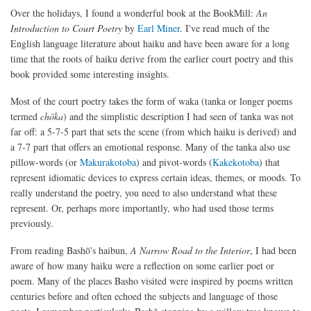
Over the holidays, I found a wonderful book at the BookMill:
An
Introduction to Court Poetry
by
Earl Miner
. I've read much of the
English language literature about haiku and have been aware for a long
time that the roots of haiku derive from the earlier court poetry and this
book provided some interesting insights.
Most of the court poetry takes the form of waka (tanka or longer poems
termed
chōka
) and the simplistic description I had seen of tanka was not
far off: a 5-7-5 part that sets the scene (from which haiku is derived) and
a 7-7 part that offers an emotional response. Many of the tanka also use
pillow-words (or
Makurakotoba
) and pivot-words (
Kakekotoba
) that
represent idiomatic devices to express certain ideas, themes, or moods. To
really understand the poetry, you need to also understand what these
represent. Or, perhaps more importantly, who had used those terms
previously.
From reading Bashō's haibun,
A Narrow Road to the Interior
, I had been
aware of how many haiku were a reflection on some earlier poet or
poem. Many of the places Basho visited were inspired by poems written
centuries before and often echoed the subjects and language of those