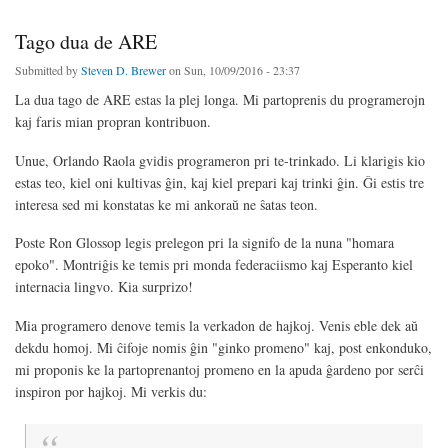
Tago dua de ARE
Submitted by
Steven D. Brewer
on Sun, 10/09/2016 - 23:37
La dua tago de ARE estas la plej longa. Mi partoprenis du programerojn
kaj faris mian propran kontribuon.
Unue, Orlando Raola gvidis programeron pri te-trinkado. Li klarigis kio
estas teo, kiel oni kultivas ĝin, kaj kiel prepari kaj trinki ĝin. Ĝi estis tre
interesa sed mi konstatas ke mi ankoraŭ ne ŝatas teon.
Poste Ron Glossop legis prelegon pri la signifo de la nuna "homara
epoko". Montriĝis ke temis pri monda federaciismo kaj Esperanto kiel
internacia lingvo. Kia surprizo!
Mia programero denove temis la verkadon de hajkoj. Venis eble dek aŭ
dekdu homoj. Mi ĉifoje nomis ĝin "ginko promeno" kaj, post enkonduko,
mi proponis ke la partoprenantoj promeno en la apuda ĝardeno por serĉi
inspiron por hajkoj. Mi verkis du: