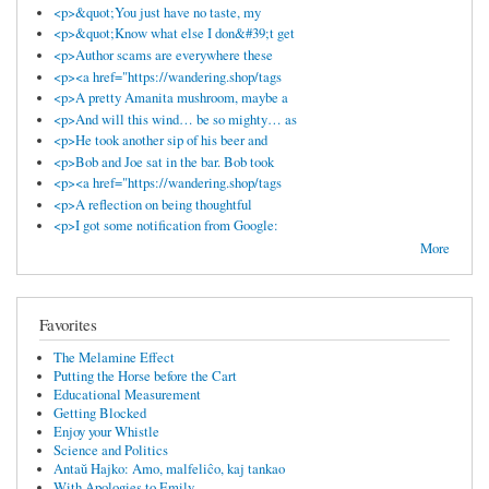
<p>&quot;You just have no taste, my
<p>&quot;Know what else I don&#39;t get
<p>Author scams are everywhere these
<p><a href="https://wandering.shop/tags
<p>A pretty Amanita mushroom, maybe a
<p>And will this wind… be so mighty… as
<p>He took another sip of his beer and
<p>Bob and Joe sat in the bar. Bob took
<p><a href="https://wandering.shop/tags
<p>A reflection on being thoughtful
<p>I got some notification from Google:
More
Favorites
The Melamine Effect
Putting the Horse before the Cart
Educational Measurement
Getting Blocked
Enjoy your Whistle
Science and Politics
Antaŭ Hajko: Amo, malfeliĉo, kaj tankao
With Apologies to Emily