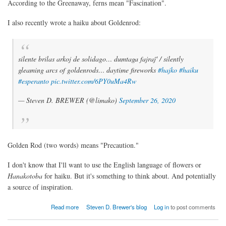
According to the Greenaway, ferns mean "Fascination".
I also recently wrote a haiku about Goldenrod:
silente brilas arkoj de solidago… dumtaga fajraĵ' / silently
gleaming arcs of goldenrods… daytime fireworks
#hajko
#haiku
#esperanto
pic.twitter.com/6PY0uMa4Rw
— Steven D. BREWER (@limako)
September 26, 2020
Golden Rod (two words) means "Precaution."
I don't know that I'll want to use the English language of flowers or
Hanakotoba
for haiku. But it's something to think about. And potentially
a source of inspiration.
about Language of Flowers
Read more
Steven D. Brewer's blog
Log in
to post comments