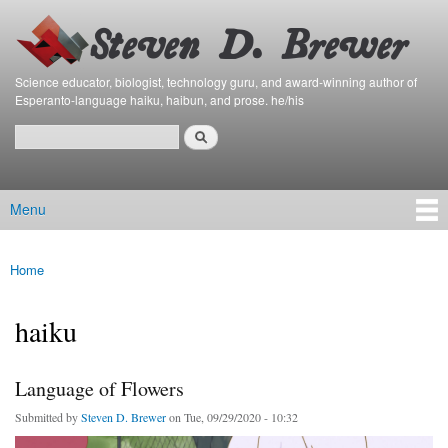
Bierfaristo
Skip to
Blog
main
content
Science educator, biologist, technology guru, and award-winning author of
Esperanto-language haiku, haibun, and prose. he/his
Search
Search form
Menu
Main menu
Home
You are here
haiku
Language of Flowers
Submitted by
Steven D. Brewer
on Tue, 09/29/2020 - 10:32