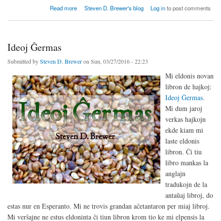
about Tago dua de ARE
Read more
Steven D. Brewer's blog
Log in
to post comments
Ideoj Ĝermas
Submitted by
Steven D. Brewer
on Sun, 03/27/2016 - 22:23
Mi eldonis novan
libron de hajkoj:
Ideoj Ĝermas
.
Mi dum jaroj
verkas hajkojn
ekde kiam mi
laste eldonis
libron. Ĉi tiu
libro mankas la
anglajn
tradukojn de la
antaŭaj libroj, do
estas nur en Esperanto. Mi ne trovis grandan aĉetantaron per miaj libroj.
Mi verŝajne ne estus eldoninta ĉi tiun libron krom tio ke mi elpensis la