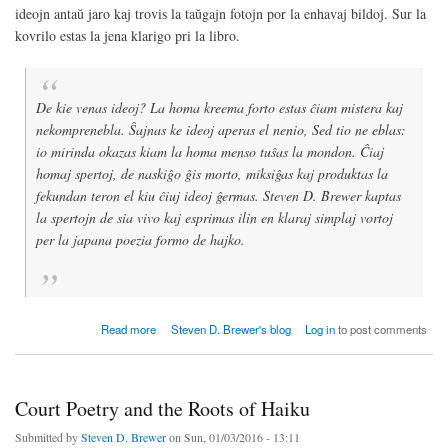
ideojn antaŭ jaro kaj trovis la taŭgajn fotojn por la enhavaj bildoj. Sur la
kovrilo estas la jena klarigo pri la libro.
De kie venas ideoj? La homa kreema forto estas ĉiam mistera kaj
nekomprenebla. Ŝajnas ke ideoj aperas el nenio, Sed tio ne eblas:
io mirinda okazas kiam la homa menso tuŝas la mondon. Ĉiaj
homaj spertoj, de naskiĝo ĝis morto, miksiĝas kaj produktas la
fekundan teron el kiu ĉiuj ideoj ĝermas. Steven D. Brewer kaptas
la spertojn de sia vivo kaj esprimas ilin en klaraj simplaj vortoj
per la japana poezia formo de hajko.
about Ideoj Ĝermas
Read more
Steven D. Brewer's blog
Log in
to post comments
Court Poetry and the Roots of Haiku
Submitted by
Steven D. Brewer
on Sun, 01/03/2016 - 13:11